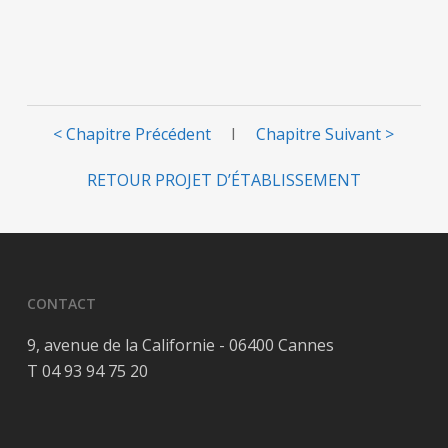
< Chapitre Précédent
I
Chapitre Suivant >
RETOUR PROJET D’ÉTABLISSEMENT
CONTACT
9, avenue de la Californie - 06400 Cannes
T 04 93 94 75 20