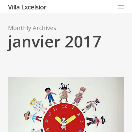
Menu
Skip
Villa Excelsior
to
main
content
Monthly Archives
janvier 2017