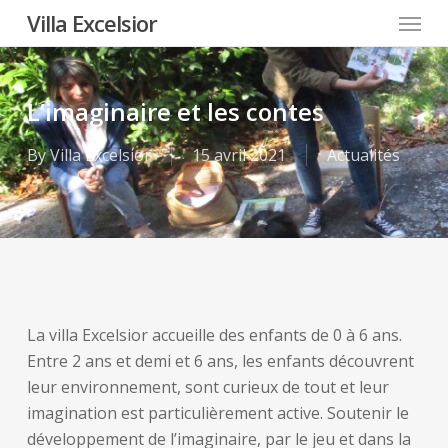
Menu
Skip
Villa Excelsior
to
main
content
L’imaginaire et les contes
By
Villa Excelsior
15 avril 2021
Actualités
La villa Excelsior accueille des enfants de 0 à 6 ans.
Entre 2 ans et demi et 6 ans, les enfants découvrent
leur environnement, sont curieux de tout et leur
imagination est particulièrement active. Soutenir le
développement de l’imaginaire, par le jeu et dans la