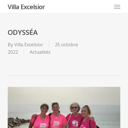
Menu
Skip
Villa Excelsior
to
main
content
ODYSSÉA
By
Villa Excelsior
25 octobre
2022
Actualités