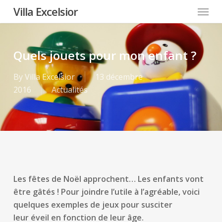
Menu
Skip
Villa Excelsior
to
main
content
Quels jouets pour mon enfant ?
By
Villa Excelsior
13 décembre
2016
Actualités
Les fêtes de Noël approchent… Les enfants vont
être gâtés !
Pour joindre l’utile à l’agréable, voici
quelques exemples de jeux pour susciter
leur éveil en fonction de leur âge.